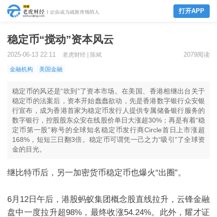
打开APP
稳定币“搅动”资本风云
2025-06-13 22:11
2079阅读
老虎财经 | 陈斌
金融机构
美国金融
稳定币的风还是“吹到”了资本市场。在美国、香港相继出台关于
稳定币的法案后，资本开始蠢蠢欲动，先是香港数字银行众安银
行宣布，成为香港首家为稳定币发行人提供专属储备银行服务的
数字银行，控股股东众安在线股价单日大涨超30%；再是有着“稳
定币第一股”称号的全球知名稳定币发行商Circle首日上市涨超
168%，短短三日翻3倍。稳定币可谓凭一己之力“吸引”了全球资
金的目光。
继比特币后，另一加密货币稳定币也爆火
“出圈”。
6
月
12
日午后，
港股蚂蚁集团概念股直线拉升，云锋金融
盘中一度拉升超
98%
，最终收涨
54.24%
。
此外
，
耀才证