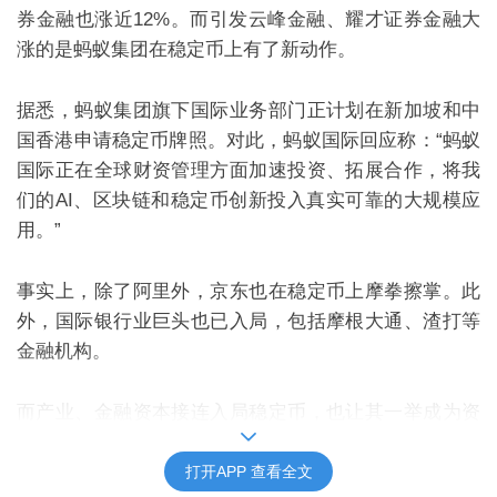
券金融也涨
近
1
2
%
。而引发云峰金融
、
耀才证券金融大
涨的是
蚂蚁集团在
稳定币
上有了新动作
。
据悉
，蚂蚁集团旗下国际业务部门正计划在新加坡和中
国香港申请稳定币牌照。
对此，
蚂蚁国际回应称：
“
蚂蚁
国际正在全球财资管理方面加速投资、拓展合作，将我
们的
AI
、区块链和稳定币创新投入真实可靠的大规模应
用。
”
事实上，除了阿里外，京东也在稳定币上摩拳擦掌。此
外，国际银行业巨头也已入局，包括摩根大通、渣打等
金融机构。
而产业、金融资本接连入局稳定币，也让其一举成为资
本市场的
“风暴眼”。
打开APP 查看全文