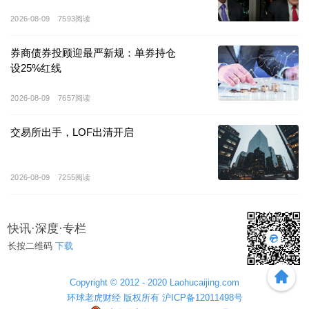
公开信息显示，众安在线持股
43.43%
的众安银行，于
2026-08-09
7593阅读
2024
年成为香港首家为稳定币发行方提供储备银行服务
的数字银行。目前，该行已为超
80
家
Web3
公司提供商业
券商债券投顾迎最严新规：单券持仓
设25%红线
银行服务，同时也是本地持牌虚拟资产交易平台
HashKey
和
OSL
的银行合作伙伴。
2026-08-09
7657阅读
港股稳定币概念股热度持续扩散。据中国银行证券统
交易所出手，LOF出清开启
计，近期股价大涨的相关公司还包括中国光大控股、连
连数据、移卡、欧科云链、新火科技控股、雄岸科技、
2026-08-09
7255阅读
联易融科技
-W
、渣打集团等。其中，连连数据在
5
月
21
日至
6
月
2
日期间涨幅更是超过
150%
。
快讯·深度·专栏
稳定币概念热潮同样席卷
A
股市场。中国银河证券统计
长按二维码
下载
显示，
A
股共有
17
只稳定币概念股，包括雄帝科技、御
银股份、四方精创、翠微股份、恒宝股份、天阳科技、
Copyright © 2012 - 2020 Laohucaijing.com
中科金财、海联金汇、拉卡拉、京北方、数字认证、神
环球老虎财经 版权所有 沪ICP备12011498号