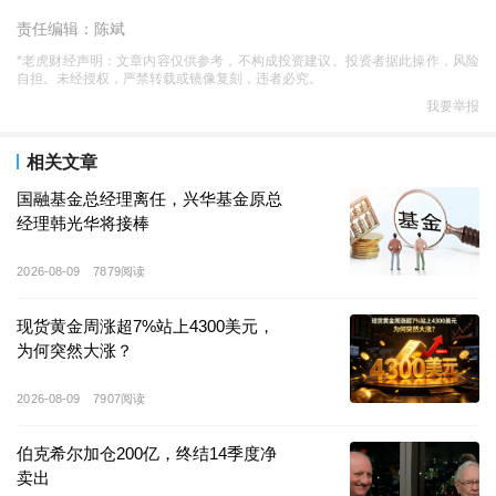
稳定币概念股
狂欢
责任编辑：陈斌
*老虎财经声明：文章内容仅供参考，不构成投资建议。投资者据此操作，风险
6
月
12
日，港股上市公司云峰金融股价异动，盘中一度暴
自担。未经授权，严禁转载或镜像复刻，违者必究。
涨超
90%
，冲高至
3.51
港元
/
股；截至收盘虽有所回落，
我要举报
报收
2.73
港元
/
股，涨幅仍高达
54.24%
。
相关文章
消息面上，据报道，蚂蚁国际正计划在新加坡、中国香
国融基金总经理离任，兴华基金原总
港和卢森堡申请稳定币牌照。
同日，蚂蚁国际回应称，
经理韩光华将接棒
欢迎香港立法会通过《稳定币条例草案》，将在
8
月
1
日
2026-08-09
7879阅读
法案生效、申请通道开启后尽快提交牌照申请，期望为
香港建设国际金融中心贡献力量。
现货黄金周涨超7%站上4300美元，
为何突然大涨？
近期，因稳定币概念而股价大涨的港股公司并非仅云峰
金融一家。早在
5
月
29
日，互联网保险公司众安在线股价
2026-08-09
7907阅读
就曾单日大涨
31.56%
，突破
21
港元；整个
5
月，其累计
伯克希尔加仓200亿，终结14季度净
涨幅更达
71.66%
。
卖出