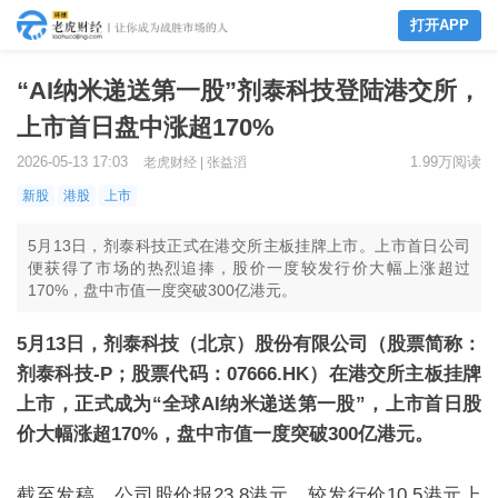
打开APP
“AI纳米递送第一股”剂泰科技登陆港交所，
上市首日盘中涨超170%
2026-05-13 17:03
1.99万阅读
老虎财经 | 张益滔
新股
港股
上市
5月13日，剂泰科技正式在港交所主板挂牌上市。上市首日公司
便获得了市场的热烈追捧，股价一度较发行价大幅上涨超过
170%，盘中市值一度突破300亿港元。
5
月
13
日，剂泰科技（北京）股份有限公司（
股票简称：
剂泰科技
-
P
；
股票代码：
07666.HK
）在港交所主板挂牌
上市，
正式成为
“全球
AI
纳米递送第一股
”，
上市首日股
价大幅
涨超
170%
，盘中市值一度突破
300
亿港元。
截至
发稿
，
公司
股价报
23.8
港元，较发行价
10.5
港元上