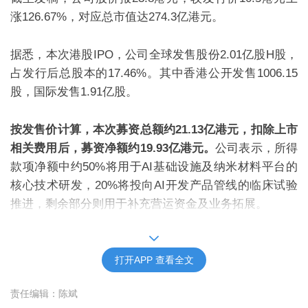
涨
126.67
%
，对应总市值达
274.3
亿港元。
据悉，
本次港股
IPO
，
公司
全球发售股份
2.01
亿股
H
股，
占发行后总股本的
1
7.46%
。其中香港公开发售
1006.15
股
，国际发售
1.91
亿股
。
按发售价计算，本次募资总额约
21.13
亿港元，扣除上市
相关费用后，募资净额约
19.93
亿港元。
公司表示，所得
款项净额中约
50%
将用于
AI
基础设施及纳米材料平台的
核心技术研发，
20%
将投向
AI
开发产品管线的临床试验
推进，剩余部分则
用于
补充营运资金及业务拓展。
据悉，在招股阶段，剂泰科技的香港公开发售部分便获
得了
6910.96
倍的超额认购，锁定资金逾
7300
亿港元；国
打开APP 查看全文
际发售部分也取得了
33.86
倍的认购倍数。
责任编辑：陈斌