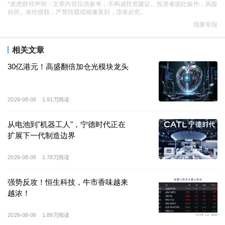
*老虎财经声明：文章内容仅供参考，不构成投资建议。投资者据此操作，风险
与此同时，公司还同步引入了
18
家基石投资者，阵容涵
自担。未经授权，严禁转载或镜像复刻，违者必究。
盖贝莱德、瑞银、国风投创新投资基金、高瓴旗下
我要举报
HHLRA
等海内外知名机构，合计认购金额约
1.48
亿美元
（约合
11.59
亿港元），已占到本次全球发售初始规模的
相关文章
约
55%
。
30亿港元！高盛翻倍加仓光模块龙头
那么，
剂泰科技
究竟有何魅力？
2026-08-06
1.91万阅读
剂泰科技是一家人工智能驱动纳米材料创新的生物科技
从电池到"机器工人"，宁德时代正在
企业，成立于
2020
年，由美国工程院院士陈红敏以及
扩展下一代制造边界
MIT
科学家赖才达、王文首联合创立。公司核心聚焦药
物递送技术，自研全球首个
AI
纳米递送平台
2026-08-06
1.78万阅读
NanoForge
，构建千万级可电离脂质库，拥有脂质从头
强势反攻！恒生科技，牛市香味越来
生成算法等多项核心技术，专注解决药物“送不到、送不
越浓！
准”的行业痛点。
2026-08-06
1.89万阅读
从财务数据来看，作为一家处于成长期的生物科技公