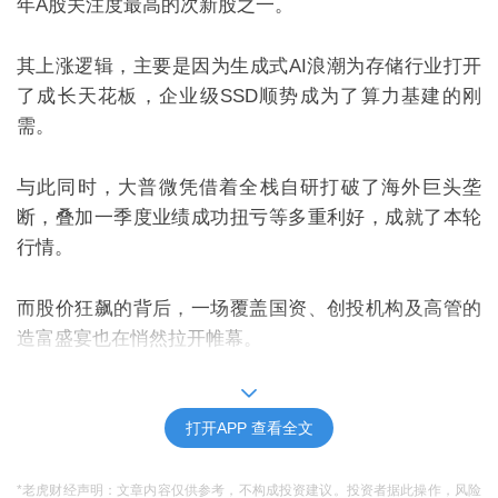
年
A
股关注度最高的次新股之一。
其上涨逻辑，主要是因为生成式
AI
浪潮为存储行业打开
了成长天花板，企业级
SSD
顺势成为了算力基建的刚
需。
与此同时，大普微凭借着全栈自研打破了海外巨头垄
断，叠加一季度业绩成功扭亏等多重利好，成就了本轮
行情。
而股价狂飙的背后，一场覆盖国资、创投机构及高管的
造富盛宴也在悄然拉开帷幕。
一个月涨超
12
倍
打开APP 查看全文
5
月
13
日，大普微迎来强势冲高行情，开盘报价
510
元，
最终收于
631
元，涨幅达
19.96%
，总市值攀升至
2752.53
*老虎财经声明：文章内容仅供参考，不构成投资建议。投资者据此操作，风险