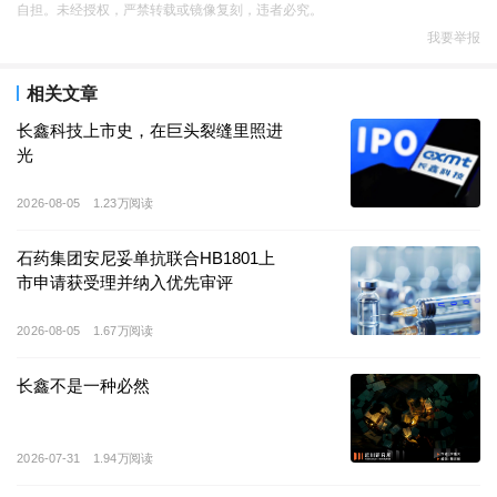
自担。未经授权，严禁转载或镜像复刻，违者必究。
亿元。
我要举报
就在不久前，大普微刚创下上市
14
个交易日股价涨幅突
相关文章
破
10
倍的亮眼纪录，如今其股价较发行价涨幅已达
12.7
长鑫科技上市史，在巨头裂缝里照进
倍，成为
2026
年
A
股市场最受瞩目的次新股之一。
光
如果说生成式
AI
的崛起是吹响这波资本热潮的行业东
2026-08-05
1.23万阅读
风，那存储便是制约
AI
性能释放的核心瓶颈。
石药集团安尼妥单抗联合HB1801上
市申请获受理并纳入优先审评
传统认知中，
AI
竞争的核心是
GPU
与大模型，但实际应
用场景中，存储才是数据运转的核心枢纽。
AI
大模型训
2026-08-05
1.67万阅读
练需要海量数据吞吐，推理环节对低延迟有着严苛的要
求，普通消费级
SSD
无法满足数据中心
7×24
小时的高强
长鑫不是一种必然
度运行需求，企业级
SSD
就成为了
AI
算力的刚需配件。
2026-07-31
1.94万阅读
行业供需格局的持续紧张，进一步放大了这波行情。
SK