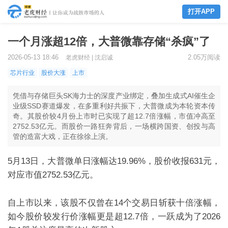
打开APP
一个月涨超12倍，大普微靠存储“杀疯”了
2026-05-13 18:46
2.05万阅读
老虎财经 | 沈启诚
芯片行业
股价大涨
上市
凭借与存储巨头SK海力士的深度产业绑定，叠加生成式AI催生企
业级SSD赛道爆发，在多重利好共振下，大普微成为本轮资本传
奇。其股价较4月份上市时已实现了超12.7倍涨幅，市值冲高至
2752.53亿元。而股价一路狂奔背后，一场横跨国资、创投与高
管的造富大戏，正在徐徐上演。
5
月
13
日，大普微单日涨幅达
19.96%
，股价收报
631
元，
对应市值
2752.53
亿元。
自上市以来，该股不仅曾在
14
个交易日斩获十倍涨幅，
如今股价较发行价涨幅更是超
12.7
倍，一跃成为了
2026