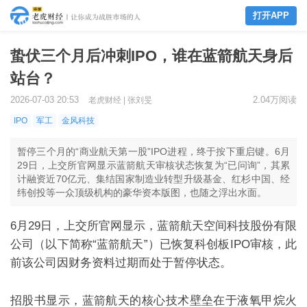
打开APP
蛰伏三个月后冲刺IPO，谁在蓝箭航天身后
站台？
2026-07-03 20:53
2.04万阅读
老虎财经 | 张刘旻
IPO
军工
金风科技
暂停三个月的“商业航天第一股”IPO进程，终于按下重启键。6月
29日，上交所官网显示蓝箭航天审核状态恢复为“已问询”，其累
计融资近70亿元、集结国家制造业转型升级基金、红杉中国、经
纬创投等一众顶级机构的豪华资本版图，也随之浮出水面。
6
月
29
日，上交所官网显示，蓝箭航天空间科技股份有限
公司（以下简称“蓝箭航天”）已恢复科创板
IPO
审核，此
前该公司因财务资料过期而处于暂停状态。
招股书显示，蓝箭航天的核心技术壁垒在于液氧甲烷火