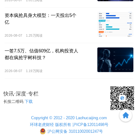
2026-08-07
1.03万阅读
用于可重复使用火箭产能提升、技术提升项目。
资本疯抢具身大模型：一天投出5个
亿
就其本身主业来看，公司聚焦液氧甲烷发动机、运载火
箭的自主研发生产，并提供商业航天发射服务。主力产
2026-08-07
1.25万阅读
品包括朱雀二号中型液氧甲烷火箭，该型号火箭目前是
国内第一款进入量产以及商用的燃料火箭，另一款朱雀
一签7.5万、估值609亿，机构投资人
三号系可重复使用的中大型液氧甲烷火箭，也是目前首
都在疯抢宇树科技？
枚发射成功入轨可重复使用火箭。
2026-08-07
1.19万阅读
招股书显示，蓝箭航天已与中国星网、垣信卫星签署正
式发射服务合同，朱雀三号火箭已入选中国星网核心供
快讯·深度·专栏
应商名单，并中标垣信卫星一箭
18
星火箭发射服务，与
长按二维码
下载
上海垣信卫星相关
“
火箭发射服务合同及补充约定
”
对应
合同金额为
2.23
亿元
。
Copyright © 2012 - 2020 Laohucaijing.com
环球老虎财经 版权所有 沪ICP备12011498号
随着
朱雀二号系列进入量产商用阶段
，
公司营收
2025
年
沪公网安备 31011002001247号