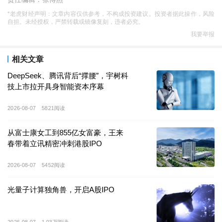
蓝箭重启
IPO
*老虎财经声明：文章内容仅供参考，不构成投资建议。投资者据此操作，风险
自担。未经授权，严禁转载或镜像复刻，违者必究。
6
月
29
日，上交所官网显示，商业航天第一股蓝箭航天科
我要举报
创板
IPO
审核状态由“中止”恢复为“已问询”，并更新招股
书，更新后的招股书披露了蓝箭航天
2025
年全年度业
相关文章
绩。
DeepSeek、腾讯背后“撑腰”，宇树科
技上市拉开具身智能资本序幕
作为商业火箭企业适用科创板第五套上市标准文件发布
2026-08-07
5821阅读
后，首家提交上市申请的商业航天企业。
2025
年
7
月蓝
箭航天辅导备案，
2025
年
12
月公司
IPO
申请
获受理，
从富士康女工到855亿女富豪，王来
2026
年
1
月
5
日
公司
被抽中现场检查，
2026
年
1
月
22
日收
春带着立讯精密冲刺港股IPO
到审核问询，
2026
年
3
月
31
日因
“发行上市申请文件中记
载的财务资料已过有效期”而
中止审核。
2026-08-07
5452阅读
光量子计算独角兽，开启A股IPO
此次更新，意味着公司当前恢复了
IPO
审核。
根据公司招股书，蓝箭航天此次
IPO
计划募资
75
亿元，