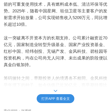
箭的可重复使用技术，具有燃料成本低、清洁环保等优
势。
2025
年，随着中国星网、垣信卫星等主要客户的发
射需求开始放量，公司实现销售收入
5209
万元，同比增
长超过
10
倍。
这一突破离不开资本方的长期支持。公司累计融资近
70
亿元，国家制造业转型升级基金、国家产业投资基金、
红杉中国、经纬创投、无锡产发、金风科技、碧桂园等
投资机构，均在公司尚无人问津、未出成果的阶段便以
真金白银加持。
筹码辗转之间，早期投资人的境遇各不相同。金风科技
早年埋下的种子，如今估值已近
30
亿元，而早期持股比
例一度高达
11%
的碧桂园，则在
2025
年选择出售股份，
与近
70
亿元的潜在回报失之交臂。
打开APP 查看全文
责任编辑：张博然